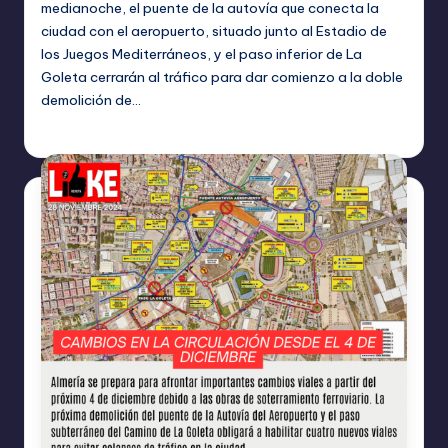
medianoche, el puente de la autovía que conecta la
ciudad con el aeropuerto, situado junto al Estadio de
los Juegos Mediterráneos, y el paso inferior de La
Goleta cerrarán al tráfico para dar comienzo a la doble
demolición de…
TERESA DE LA PARRA
diciembre 5, 2024
Publicado
por