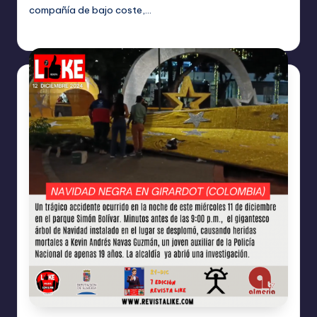
compañía de bajo coste,…
TERESA DE LA PARRA
diciembre 12, 2024
Publicado
por