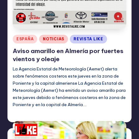
I
O
N
E
Publicado
ESPAÑA
NOTICIAS
REVISTA LIKE
S
en
Aviso amarillo en Almería por fuertes
vientos y oleaje
La Agencia Estatal de Meteorología (Aemet) alerta
sobre fenómenos costeros este jueves en la zona de
Poniente y la capital almeriense La Agencia Estatal de
Meteorología (Aemet) ha emitido un aviso amarillo para
este jueves debido a fenómenos costeros en la zona de
Poniente y en la capital de Almería.…
TERESA DE LA PARRA
diciembre 19, 2024
Publicado
por