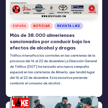
Publicado
ESPAÑA
NOTICIAS
REVISTA LIKE
en
Más de 38.000 almerienses
sancionados por conducir bajo los
efectos de alcohol y drogas
Tráfico intensifica los controles en las carreteras de la
provincia del 16 al 22 de diciembre La Dirección General
de Tráfico (DGT) ha lanzado una nueva campaña
especial en las carreteras de Almería, que tendrá lugar
del 16 al 22 de diciembre. Esta iniciativa pretende
combatir el consumo de alcohol…
TERESA DE LA PARRA
diciembre 18, 2024
Publicado
por