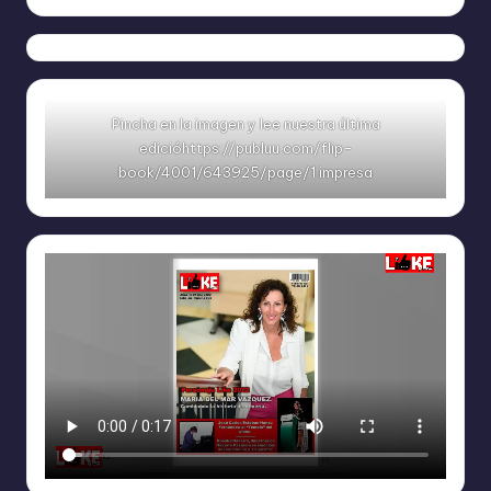
Ya
https://www.facebook.com/REVISTALIKEAM
Pincha en la imagen y lee nuestra última
edicióhttps://publuu.com/flip-
book/4001/643925/page/1 impresa