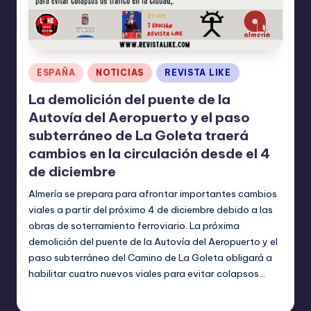
Publicado
ESPAÑA
NOTICIAS
REVISTA LIKE
en
La demolición del puente de la
Autovía del Aeropuerto y el paso
subterráneo de La Goleta traerá
cambios en la circulación desde el 4
de diciembre
Almería se prepara para afrontar importantes cambios
viales a partir del próximo 4 de diciembre debido a las
obras de soterramiento ferroviario. La próxima
demolición del puente de la Autovía del Aeropuerto y el
paso subterráneo del Camino de La Goleta obligará a
habilitar cuatro nuevos viales para evitar colapsos…
TERESA DE LA PARRA
noviembre 28, 2024
Publicado
por