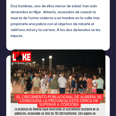
Dos hombres, uno de ellos menor de edad, han sido
detenidos en Níjar, Almería, acusados de causar la
muerte de forma violenta a un hombre en la calle tras
propinarle una paliza con el objetivo de robarle el
teléfono móvil y la cartera. A los dos detenidos se les
imputa…
TERESA DE LA PARRA
diciembre 17, 2024
Publicado
por