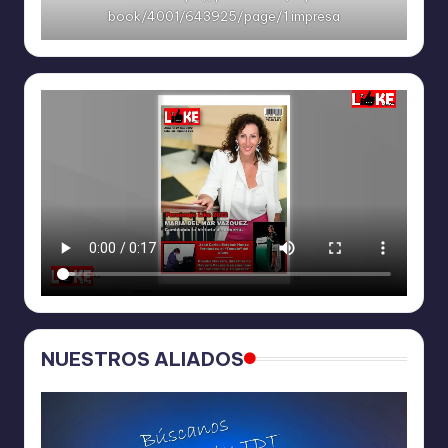
book/4001/643925/page/1 impresa
NUESTROS ALIADOS