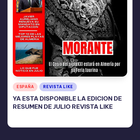
I
O
N
E
S
Publicado
ESPAÑA
REVISTA LIKE
en
YA ESTA DISPONIBLE LA EDICION DE
RESUMEN DE JULIO REVISTA LIKE
TERESA DE LA PARRA
agosto 5, 2025
Publicado
por