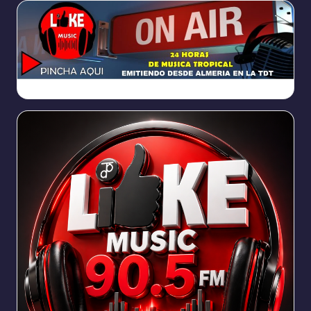
https://broadcast.radioponiente.org:8066/index.html?sid=1