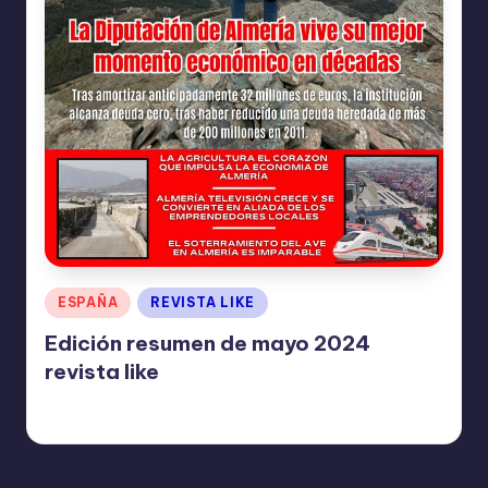
I
O
N
E
S
Publicado
ESPAÑA
REVISTA LIKE
en
Edición resumen de mayo 2024
revista like
TERESA DE LA PARRA
junio 3, 2025
Publicado
por