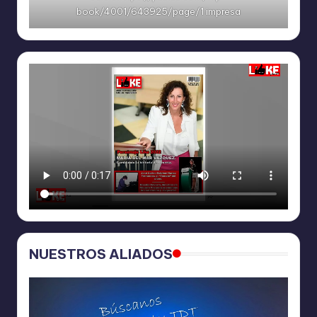
book/4001/643925/page/1 impresa
NUESTROS ALIADOS