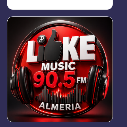
https://broadcast.radioponiente.org:8066/index.html?
sid=1