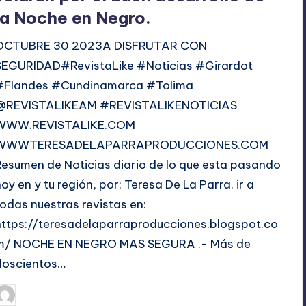
la Noche en Negro.
OCTUBRE 30 2023A DISFRUTAR CON
SEGURIDAD#RevistaLike #Noticias #Girardot
#Flandes #Cundinamarca #Tolima
@REVISTALIKEAM #REVISTALIKENOTICIAS
WWW.REVISTALIKE.COM
WWWTERESADELAPARRAPRODUCCIONES.COM
Resumen de Noticias diario de lo que esta pasando
hoy en y tu región, por: Teresa De La Parra. ir a
todas nuestras revistas en:
https://teresadelaparraproducciones.blogspot.co
m/ NOCHE EN NEGRO MAS SEGURA .- Más de
doscientos…
octubre 30, 2023
TERESA DE LA PARRA
ublicado