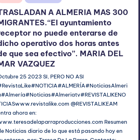
en
TRASLADAN A ALMERIA MAS 300
MIGRANTES.“El ayuntamiento
receptor no puede enterarse de
dicho operativo dos horas antes
de que sea efectivo”. MARIA DEL
MAR VAZQUEZ
Octubre 25 2023 SI, PERO NO ASI
#RevistaLike#NOTICIA#ALMERÍA#NoticiasAlmeri
a#Almería#Noticias#Almeriatv#REVISTALIKENO
TICIASwww.revistalike.com @REVISTALIKEAM
entra ahora en:
www.teresadelaparraproducciones.com Resumen
de Noticias diario de lo que está pasando hoy en