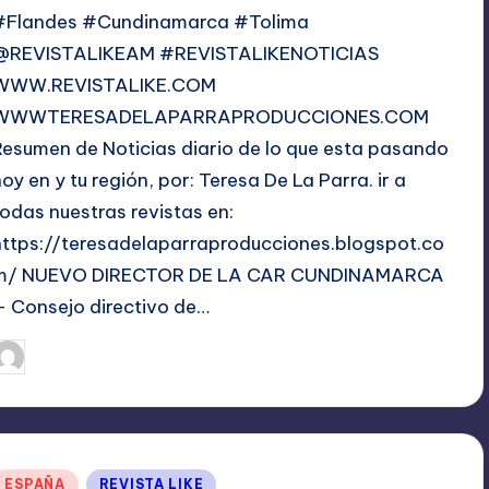
#Flandes #Cundinamarca #Tolima
@REVISTALIKEAM #REVISTALIKENOTICIAS
WWW.REVISTALIKE.COM
WWWTERESADELAPARRAPRODUCCIONES.COM
Resumen de Noticias diario de lo que esta pasando
hoy en y tu región, por: Teresa De La Parra. ir a
todas nuestras revistas en:
https://teresadelaparraproducciones.blogspot.co
m/ NUEVO DIRECTOR DE LA CAR CUNDINAMARCA
.- Consejo directivo de…
octubre 26, 2023
TERESA DE LA PARRA
ublicado
or
Publicado
ESPAÑA
REVISTA LIKE