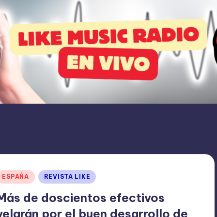
Publicado
ESPAÑA
REVISTA LIKE
en
Más de doscientos efectivos
velarán por el buen desarrollo de