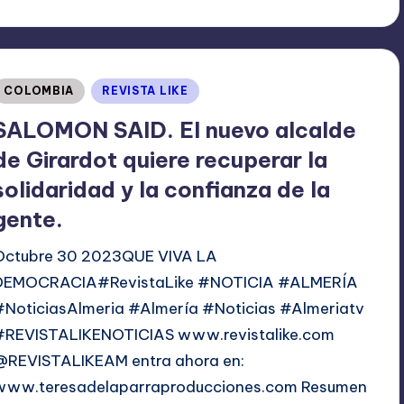
or
Publicado
COLOMBIA
REVISTA LIKE
en
SALOMON SAID. El nuevo alcalde
de Girardot quiere recuperar la
solidaridad y la confianza de la
gente.
Octubre 30 2023QUE VIVA LA
DEMOCRACIA#RevistaLike #NOTICIA #ALMERÍA
#NoticiasAlmeria #Almería #Noticias #Almeriatv
#REVISTALIKENOTICIAS www.revistalike.com
@REVISTALIKEAM entra ahora en:
www.teresadelaparraproducciones.com Resumen