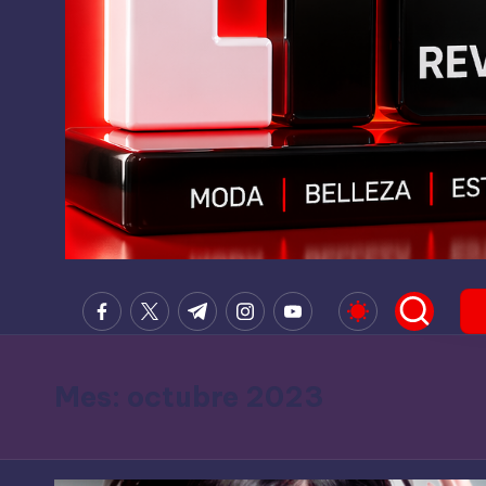
G
PRENSA
facebook.com
twitter.com
t.me
instagram.com
youtube.com
DIGITAL,
R
TELEVISION,
U
RADIO,
Mes:
octubre 2023
PRODUCTORES
P
DE
O
CONTENIDO,