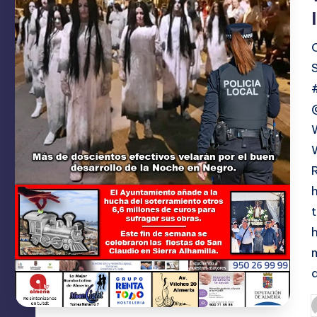
A
C
I
O
N
E
S
P