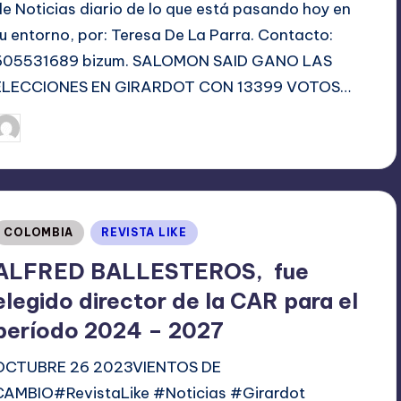
de Noticias diario de lo que está pasando hoy en
tu entorno, por: Teresa De La Parra. Contacto:
605531689 bizum. SALOMON SAID GANO LAS
ELECCIONES EN GIRARDOT CON 13399 VOTOS…
octubre 30, 2023
TERESA DE LA PARRA
ublicado
or
Publicado
COLOMBIA
REVISTA LIKE
en
ALFRED BALLESTEROS, fue
elegido director de la CAR para el
período 2024 – 2027
OCTUBRE 26 2023VIENTOS DE
CAMBIO#RevistaLike #Noticias #Girardot