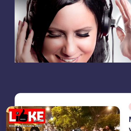
RRSS
L
contacto:
I
grupolikecomunicaciones@gmail.com
K
E
C
O
M
U
N
I
C