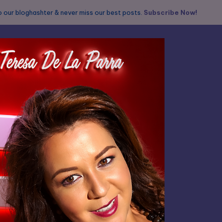
 our bloghashter & never miss our best posts.
Subscribe Now!