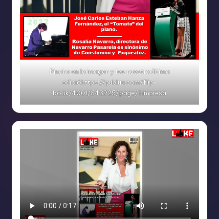
Pincha en la imagen y lee nuestra última
edicióhttps://publuu.com/flip-
book/4001/643925/page/1 impresa