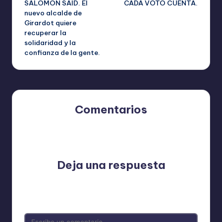
SALOMON SAID. El
CADA VOTO CUENTA.
de
nuevo alcalde de
Girardot quiere
entradas
recuperar la
solidaridad y la
confianza de la gente.
Comentarios
Aún no hay comentarios. ¿Por qué no comienzas el
debate?
Deja una respuesta
Tu dirección de correo electrónico no será publicada.
Los campos obligatorios están marcados con
*