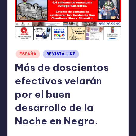
I
O
N
E
S
Publicado
ESPAÑA
REVISTA LIKE
en
Más de doscientos
efectivos velarán
por el buen
desarrollo de la
Noche en Negro.
TERESA DE LA PARRA
octubre 30, 2023
Publicado