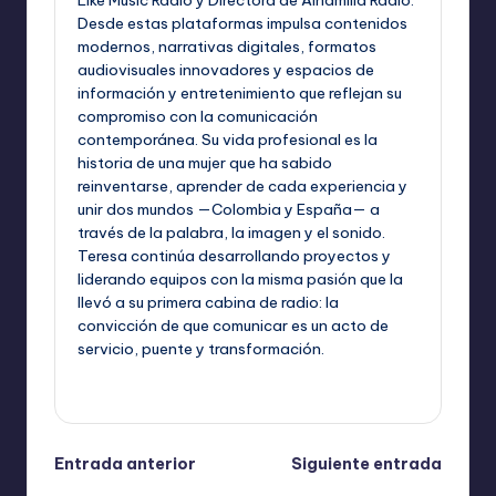
Like Music Radio y Directora de Alhamilla Radio.
Desde estas plataformas impulsa contenidos
modernos, narrativas digitales, formatos
audiovisuales innovadores y espacios de
información y entretenimiento que reflejan su
compromiso con la comunicación
contemporánea. Su vida profesional es la
historia de una mujer que ha sabido
reinventarse, aprender de cada experiencia y
unir dos mundos —Colombia y España— a
través de la palabra, la imagen y el sonido.
Teresa continúa desarrollando proyectos y
liderando equipos con la misma pasión que la
llevó a su primera cabina de radio: la
convicción de que comunicar es un acto de
servicio, puente y transformación.
Ver todas las entradas
Navegación
Entrada anterior
Siguiente entrada