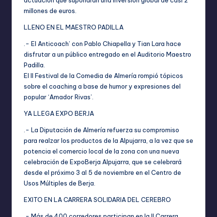
actuación que supondrán una inversión global de casi 2
millones de euros.
LLENO EN EL MAESTRO PADILLA
.- El Anticoach’ con Pablo Chiapella y Tian Lara hace
disfrutar a un público entregado en el Auditorio Maestro
Padilla.
El II Festival de la Comedia de Almería rompió tópicos
sobre el coaching a base de humor y expresiones del
popular ‘Amador Rivas’.
YA LLEGA EXPO BERJA
.- La Diputación de Almería refuerza su compromiso
para realzar los productos de la Alpujarra, a la vez que se
potencia el comercio local de la zona con una nueva
celebración de ExpoBerja Alpujarra, que se celebrará
desde el próximo 3 al 5 de noviembre en el Centro de
Usos Múltiples de Berja.
EXITO EN LA CARRERA SOLIDARIA DEL CEREBRO
.- Más de 400 corredores participan en la II Carrera