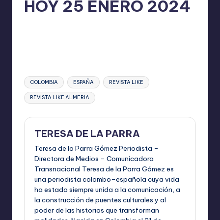
HOY 25 ENERO 2024
I
O
TERESA DE LA PARRA
enero 25, 2024
Publicado
No hay comentarios
por
N
E
S
Etiquetas:
COLOMBIA
ESPAÑA
REVISTA LIKE
REVISTA LIKE ALMERIA
TERESA DE LA PARRA
Teresa de la Parra Gómez Periodista –
Directora de Medios – Comunicadora
Transnacional Teresa de la Parra Gómez es
una periodista colombo–española cuya vida
ha estado siempre unida a la comunicación, a
la construcción de puentes culturales y al
poder de las historias que transforman