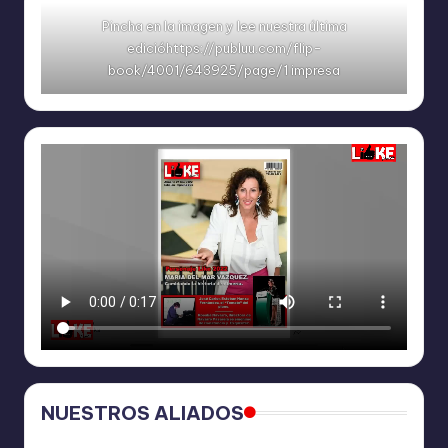
Pincha en la imagen y lee nuestra última
edicióhttps://publuu.com/flip-
book/4001/643925/page/1 impresa
NUESTROS ALIADOS