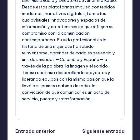
Like Music Radio y Directora de Alhamilla Radio.
Desde estas plataformas impulsa contenidos
modernos, narrativas digitales, formatos
audiovisuales innovadores y espacios de
información y entretenimiento que reflejan su
compromiso con la comunicación
contemporánea. Su vida profesional es la
historia de una mujer que ha sabido
reinventarse, aprender de cada experiencia y
unir dos mundos —Colombia y España— a
través de la palabra, la imagen y el sonido.
Teresa continúa desarrollando proyectos y
liderando equipos con la misma pasión que la
llevó a su primera cabina de radio: la
convicción de que comunicar es un acto de
servicio, puente y transformación.
Ver todas las entradas
Navegación
Entrada anterior
Siguiente entrada