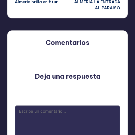
Almeria brilla en fitur
ALMERIA LA ENTRADA
de
AL PARAISO
entradas
Comentarios
Aún no hay comentarios. ¿Por qué no comienzas el
debate?
Deja una respuesta
Tu dirección de correo electrónico no será publicada.
Los campos obligatorios están marcados con
*