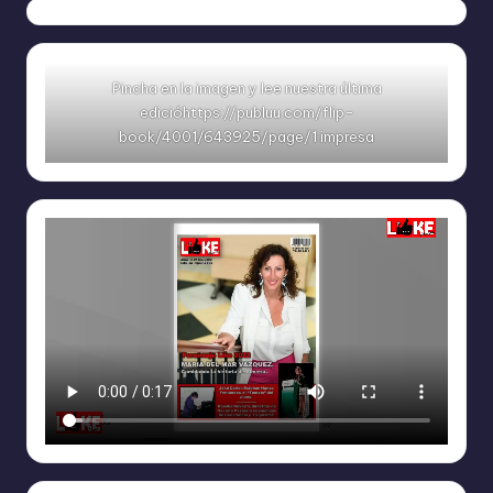
Pincha en la imagen y lee nuestra última
edicióhttps://publuu.com/flip-
book/4001/643925/page/1 impresa