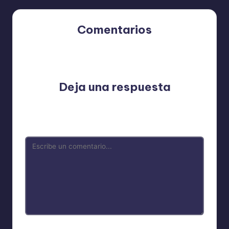
Comentarios
Aún no hay comentarios. ¿Por qué no comienzas el
debate?
Deja una respuesta
Tu dirección de correo electrónico no será publicada.
Los campos obligatorios están marcados con
*