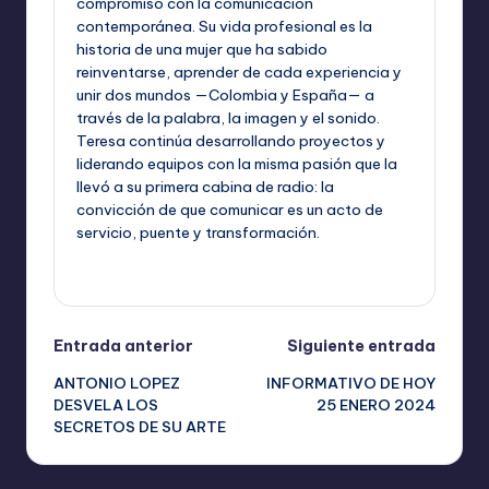
compromiso con la comunicación
contemporánea. Su vida profesional es la
historia de una mujer que ha sabido
reinventarse, aprender de cada experiencia y
unir dos mundos —Colombia y España— a
través de la palabra, la imagen y el sonido.
Teresa continúa desarrollando proyectos y
liderando equipos con la misma pasión que la
llevó a su primera cabina de radio: la
convicción de que comunicar es un acto de
servicio, puente y transformación.
Ver todas las entradas
Navegación
Entrada anterior
Siguiente entrada
ANTONIO LOPEZ
INFORMATIVO DE HOY
de
DESVELA LOS
25 ENERO 2024
SECRETOS DE SU ARTE
entradas