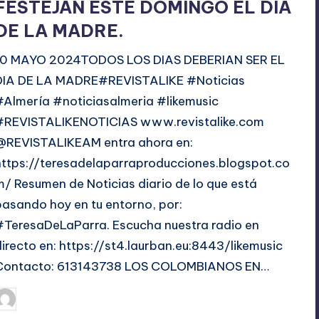
FESTEJAN ESTE DOMINGO EL DÍA
DE LA MADRE.
10 MAYO 2024TODOS LOS DIAS DEBERIAN SER EL
DIA DE LA MADRE#REVISTALIKE #Noticias
#Almería #noticiasalmeria #likemusic
#REVISTALIKENOTICIAS www.revistalike.com
@REVISTALIKEAM entra ahora en:
https://teresadelaparraproducciones.blogspot.co
m/ Resumen de Noticias diario de lo que está
pasando hoy en tu entorno, por:
#TeresaDeLaParra. Escucha nuestra radio en
directo en: https://st4.laurban.eu:8443/likemusic
Contacto: 613143738 LOS COLOMBIANOS EN…
mayo 10, 2024
TERESA DE LA PARRA
ublicado
or