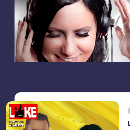
RRSS
L
contacto:
I
grupolikecomunicaciones@gmail.com
K
E
C
O
M
U
N
I
C