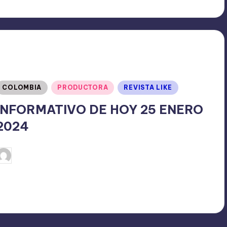
Publicado
COLOMBIA
PRODUCTORA
REVISTA LIKE
en
INFORMATIVO DE HOY 25 ENERO
2024
enero 25, 2024
TERESA DE LA PARRA
ublicado
or