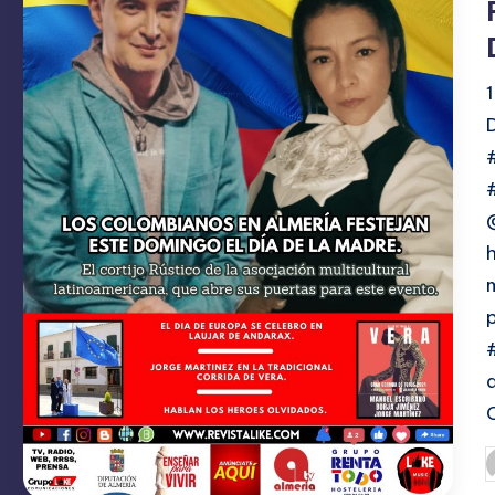
A
C
I
O
N
E
S
P
p