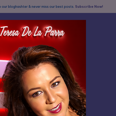
 our bloghashter & never miss our best posts.
Subscribe Now!