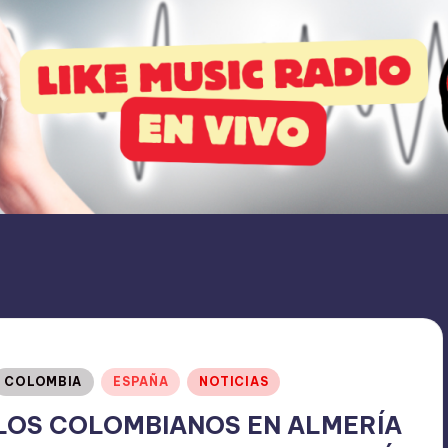
Publicado
COLOMBIA
ESPAÑA
NOTICIAS
en
LOS COLOMBIANOS EN ALMERÍA