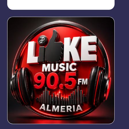
https://broadcast.radioponiente.org:8066/index.html?
sid=1