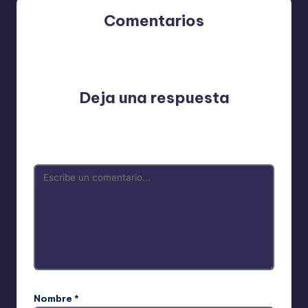
Comentarios
Aún no hay comentarios. ¿Por qué no comienzas el
debate?
Deja una respuesta
Tu dirección de correo electrónico no será publicada.
Los campos obligatorios están marcados con
*
Nombre
*