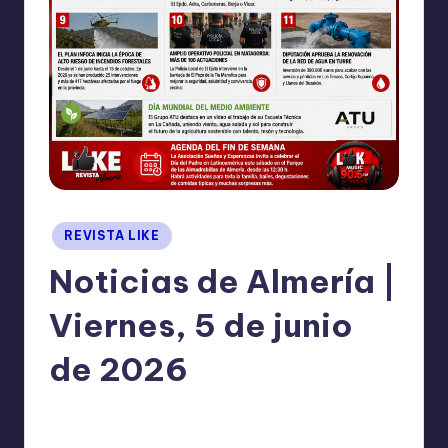
I
O
N
E
S
Publicado
REVISTA LIKE
en
Noticias de Almería |
Viernes, 5 de junio
de 2026
TERESA DE LA PARRA
junio 5, 2026
Publicado
No hay comentarios
por