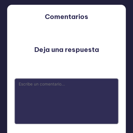
Comentarios
Aún no hay comentarios. ¿Por qué no comienzas el
debate?
Deja una respuesta
Tu dirección de correo electrónico no será publicada.
Los campos obligatorios están marcados con
*