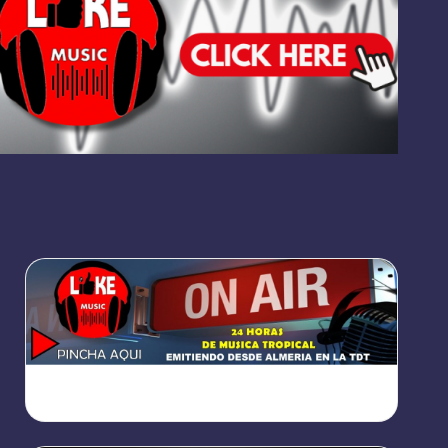
https://broadcast.radioponiente.org:8066/index.html?
sid=1