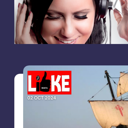
RRSS
L
contacto:
I
grupolikecomunicaciones@gmail.com
K
E
C
O
M
U
N
I
C