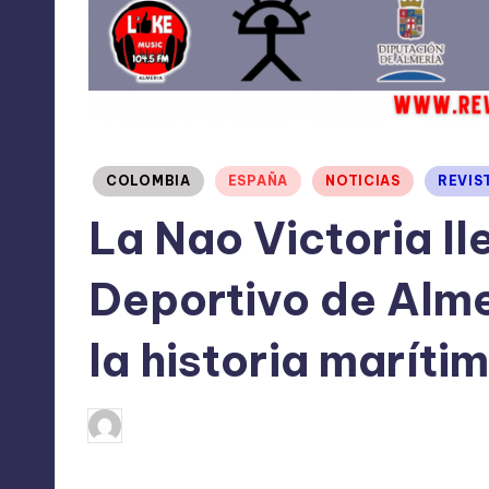
Publicado
COLOMBIA
ESPAÑA
NOTICIAS
REVIS
en
La Nao Victoria ll
Deportivo de Alme
la historia maríti
octubre 2, 2024
TERESA DE LA PARRA
Publicado
por