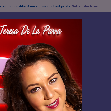
 our bloghashter & never miss our best posts.
Subscribe Now!