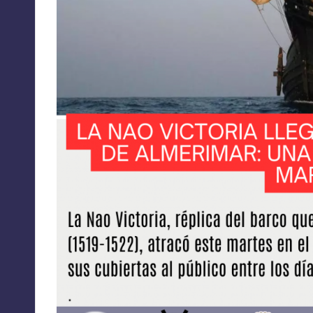
A
C
I
O
N
E
S