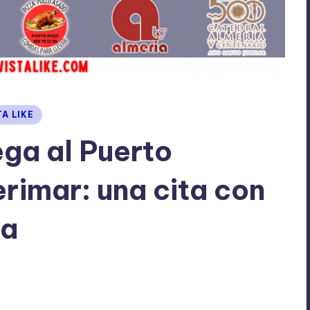
TA LIKE
ega al Puerto
rimar: una cita con
ma
No hay comentarios