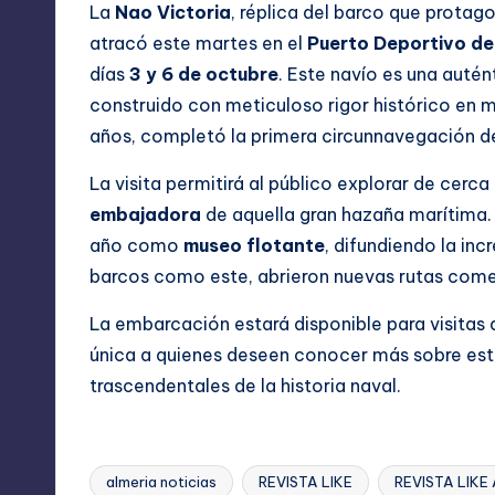
La
Nao Victoria
, réplica del barco que protag
atracó este martes en el
Puerto Deportivo de
días
3 y 6 de octubre
. Este navío es una autén
construido con meticuloso rigor histórico en ma
años, completó la primera circunnavegación de 
La visita permitirá al público explorar de cer
embajadora
de aquella gran hazaña marítima.
año como
museo flotante
, difundiendo la inc
barcos como este, abrieron nuevas rutas comer
La embarcación estará disponible para visitas 
única a quienes deseen conocer más sobre esta
trascendentales de la historia naval.
almeria noticias
REVISTA LIKE
REVISTA LIKE
Etiquetas: