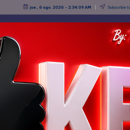
jue., 6 ago. 2026
-
2:34:11 AM
Subscribe to