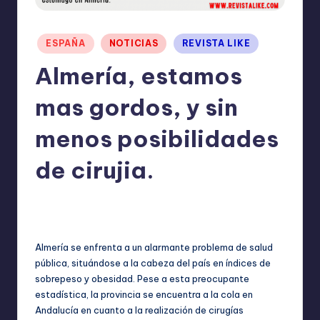
I
O
Publicado
ESPAÑA
NOTICIAS
REVISTA LIKE
N
en
Almería, estamos
E
mas gordos, y sin
S
menos posibilidades
de cirujia.
TERESA DE LA PARRA
julio 25, 2024
Publicado
No hay comentarios
por
Almería se enfrenta a un alarmante problema de salud
pública, situándose a la cabeza del país en índices de
sobrepeso y obesidad. Pese a esta preocupante
estadística, la provincia se encuentra a la cola en
Andalucía en cuanto a la realización de cirugías