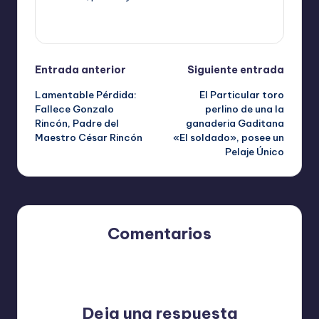
Ver todas las entradas
Navegación
Entrada anterior
Siguiente entrada
Lamentable Pérdida:
El Particular toro
de
Fallece Gonzalo
perlino de una la
Rincón, Padre del
ganaderia Gaditana
entradas
Maestro César Rincón
«El soldado», posee un
Pelaje Único
Comentarios
Aún no hay comentarios. ¿Por qué no comienzas el
debate?
Deja una respuesta