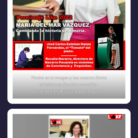
Pincha en la imagen y lee nuestra última
edicióhttps://publuu.com/flip-
book/4001/643925/page/1 impresa