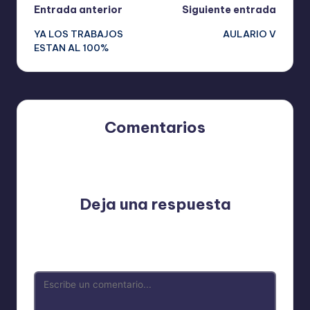
Navegación
Entrada anterior
Siguiente entrada
YA LOS TRABAJOS
AULARIO V
de
ESTAN AL 100%
entradas
Comentarios
Aún no hay comentarios. ¿Por qué no comienzas el
debate?
Deja una respuesta
Tu dirección de correo electrónico no será publicada.
Los campos obligatorios están marcados con
*