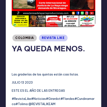
I
O
N
E
S
Publicado
COLOMBIA
REVISTA LIKE
en
YA QUEDA MENOS.
TERESA DE LA PARRA
julio 13, 2023
Publicado
No hay comentarios
por
Las graderías de las quintas están casi listas.
JULIO 13 2023
ESTE ES EL AÑO DE LAS ENTREGAS
#RevistaLike
#Noticias
#Girardot
#Flandes
#Cundinamar
ca
#Tolima
@REVISTALIKEAM