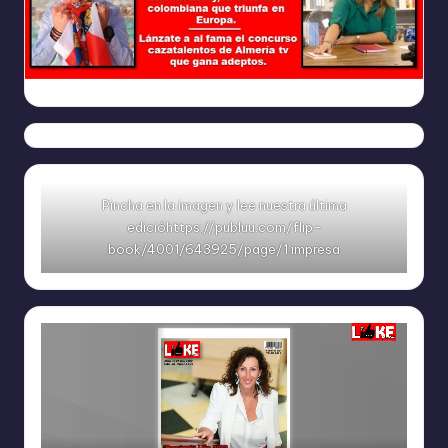
Ya
https://www.facebook.com/REVISTALIKEAM
Pincha en la imagen y lee nuestra última
edicióhttps://publuu.com/flip-
book/4001/643925/page/1 impresa