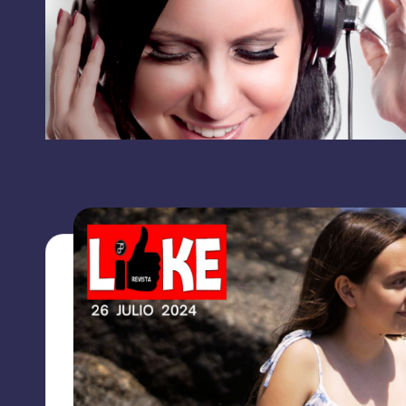
RRSS
L
contacto:
I
grupolikecomunicaciones@gmail.com
K
E
C
O
M
U
N
I
C