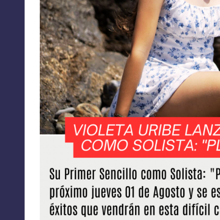
A
C
I
O
N
E
S