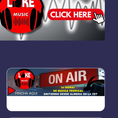
https://broadcast.radioponiente.org:8066/index.html?
sid=1