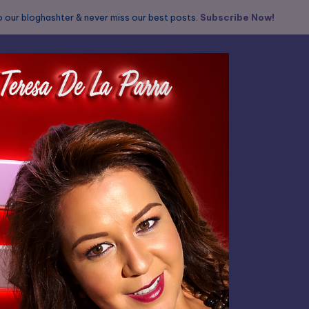
 our bloghashter & never miss our best posts.
Subscribe Now!