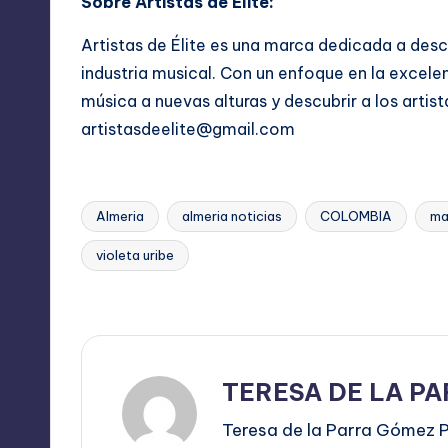
Sobre Artistas de Élite:
Artistas de Élite es una marca dedicada a desc
industria musical. Con un enfoque en la excelenc
música a nuevas alturas y descubrir a los artis
artistasdeelite@gmail.com
Almeria
almeria noticias
COLOMBIA
ma
violeta uribe
Etiquetas:
Última actualización el julio 26, 2024
TERESA DE LA P
Teresa de la Parra Gómez P