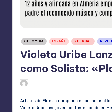
Publicado
COLOMBIA
ESPAÑA
NOTICIAS
REVIS
en
Violeta Uribe Lanz
como Solista: «Pl
julio 26, 2024
TERESA DE LA PARRA
Publicado
por
Artistas de Élite se complace en anunciar el l
Violeta Uribe, una joven cantante nacida en Med