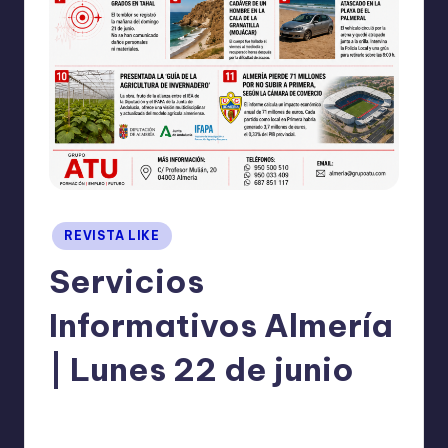
I
O
N
E
S
Publicado
REVISTA LIKE
en
Servicios
Informativos Almería
| Lunes 22 de junio
TERESA DE LA PARRA
junio 22, 2026
Publicado
No hay comentarios
por