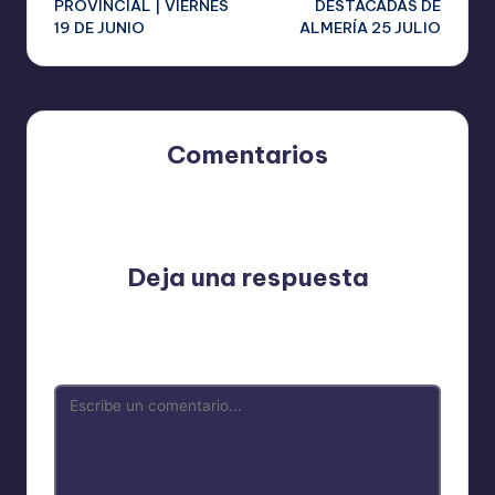
PROVINCIAL | VIERNES
DESTACADAS DE
19 DE JUNIO
ALMERÍA 25 JULIO
entradas
Comentarios
Aún no hay comentarios. ¿Por qué no comienzas el
debate?
Deja una respuesta
Tu dirección de correo electrónico no será publicada.
Los campos obligatorios están marcados con
*