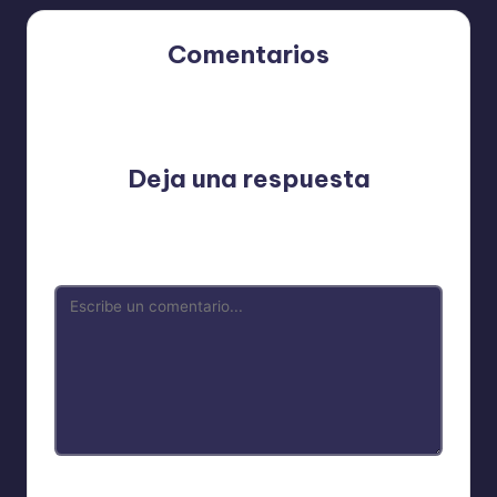
Comentarios
Aún no hay comentarios. ¿Por qué no comienzas el
debate?
Deja una respuesta
Tu dirección de correo electrónico no será publicada.
Los campos obligatorios están marcados con
*