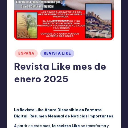
I
O
N
E
S
Publicado
ESPAÑA
REVISTA LIKE
en
Revista Like mes de
enero 2025
TERESA DE LA PARRA
marzo 12, 2025
Publicado
No hay comentarios
por
La Revista Like Ahora Disponible en Formato
Digital: Resumen Mensual de Noticias Importantes
A partir de este mes,
la revista Like
se transforma y