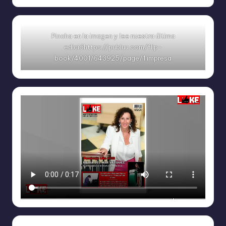
Pincha en la imagen y lee nuestra última
edicióhttps://publuu.com/flip-
book/4001/643925/page/1 impresa