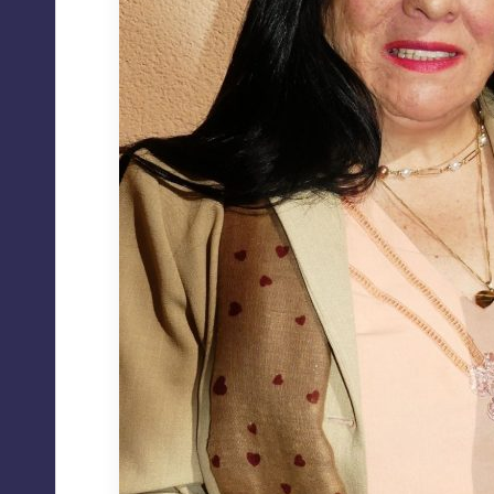
A
C
I
O
N
E
S