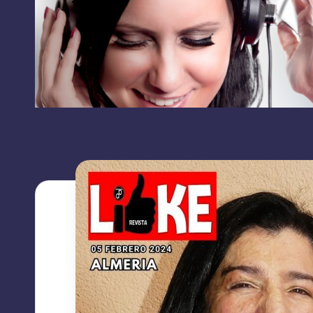
RRSS
L
contacto:
I
grupolikecomunicaciones@gmail.com
K
E
C
O
M
U
N
I
C