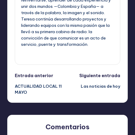
reinventarse, aprender de cada experiencia y
unir dos mundos —Colombia y España— a
través de la palabra, la imagen y el sonido.
Teresa continúa desarrollando proyectos y
liderando equipos con la misma pasión que la
llevó a su primera cabina de radio: la
convicción de que comunicar es un acto de
servicio, puente y transformación.
Ver todas las entradas
Navegación
Entrada anterior
Siguiente entrada
ACTUALIDAD LOCAL 11
Las noticias de hoy
de
MAYO
entradas
Comentarios