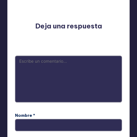
Aún no hay comentarios. ¿Por qué no comienzas el
debate?
Deja una respuesta
Tu dirección de correo electrónico no será publicada.
Los campos obligatorios están marcados con
*
Nombre
*