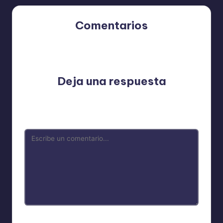
Comentarios
Aún no hay comentarios. ¿Por qué no comienzas el
debate?
Deja una respuesta
Tu dirección de correo electrónico no será publicada.
Los campos obligatorios están marcados con
*