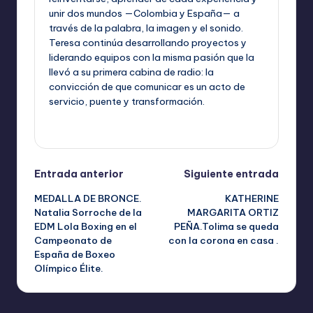
unir dos mundos —Colombia y España— a
través de la palabra, la imagen y el sonido.
Teresa continúa desarrollando proyectos y
liderando equipos con la misma pasión que la
llevó a su primera cabina de radio: la
convicción de que comunicar es un acto de
servicio, puente y transformación.
Ver todas las entradas
Navegación
Entrada anterior
Siguiente entrada
MEDALLA DE BRONCE.
KATHERINE
de
Natalia Sorroche de la
MARGARITA ORTIZ
EDM Lola Boxing en el
PEÑA.Tolima se queda
entradas
Campeonato de
con la corona en casa .
España de Boxeo
Olímpico Élite.