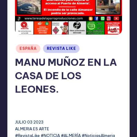
I
O
N
E
S
Publicado
ESPAÑA
REVISTA LIKE
en
MANU MUÑOZ EN LA
CASA DE LOS
LEONES.
TERESA DE LA PARRA
julio 3, 2023
Publicado
No hay comentarios
por
JULIO 03 2023
ALMERIA ES ARTE
#RevistaLike #NOTICIA #ALMERÍA #NoticiasAlmeria