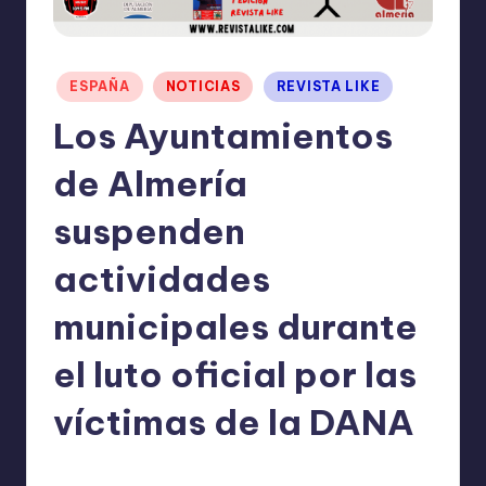
I
O
N
Publicado
ESPAÑA
NOTICIAS
REVISTA LIKE
en
E
Los Ayuntamientos
S
de Almería
suspenden
actividades
municipales durante
el luto oficial por las
víctimas de la DANA
TERESA DE LA PARRA
octubre 31, 2024
Publicado
No hay comentarios
por