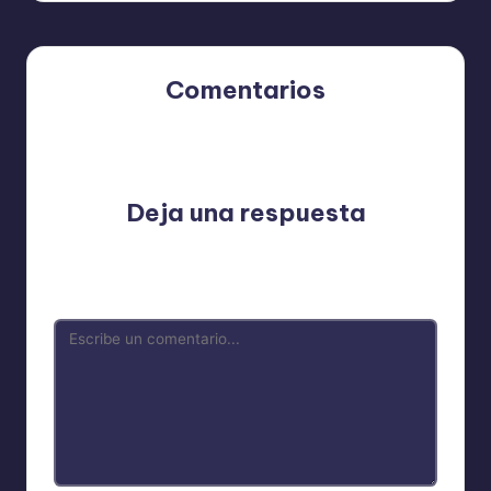
Comentarios
Aún no hay comentarios. ¿Por qué no comienzas el
debate?
Deja una respuesta
Tu dirección de correo electrónico no será publicada.
Los campos obligatorios están marcados con
*