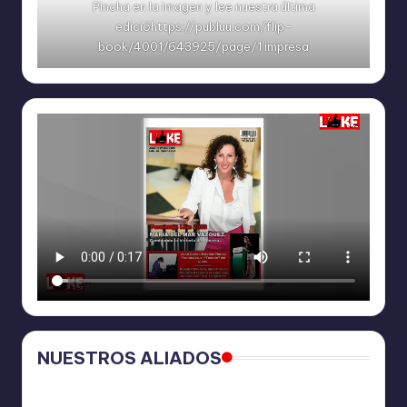
Pincha en la imagen y lee nuestra última
edicióhttps://publuu.com/flip-
book/4001/643925/page/1 impresa
NUESTROS ALIADOS