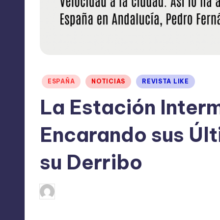
Publicado
ESPAÑA
NOTICIAS
REVISTA LIKE
en
La Estación Inter
Encarando sus Úl
su Derribo
julio 23, 2024
TERESA DE LA PARRA
Publicado
por