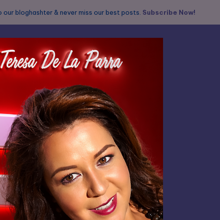
 our bloghashter & never miss our best posts.
Subscribe Now!