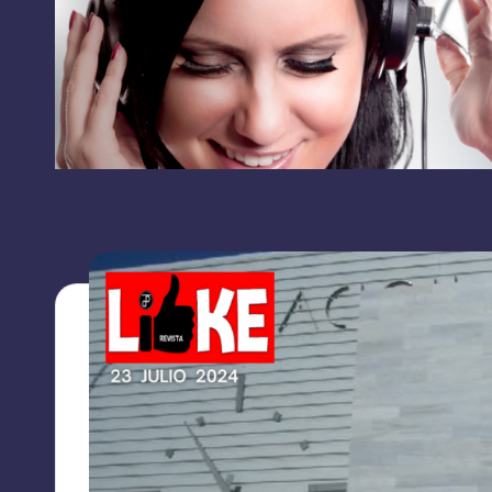
RRSS
L
contacto:
I
grupolikecomunicaciones@gmail.com
K
E
C
O
M
U
N
I
C