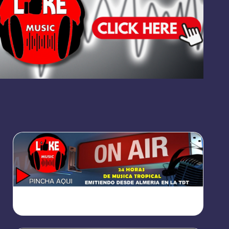
https://broadcast.radioponiente.org:8066/index.html?
sid=1