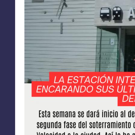
A
C
I
O
N
E
S