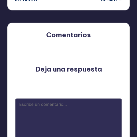
entradas
Comentarios
Aún no hay comentarios. ¿Por qué no comienzas el
debate?
Deja una respuesta
Tu dirección de correo electrónico no será publicada.
Los campos obligatorios están marcados con
*