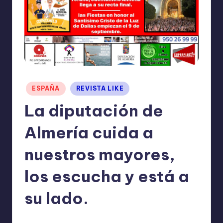
I
O
N
E
S
Publicado
ESPAÑA
REVISTA LIKE
en
La diputación de
Almería cuida a
nuestros mayores,
los escucha y está a
su lado.
TERESA DE LA PARRA
agosto 29, 2023
Publicado