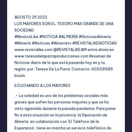
No hay comentarios
por
AGOSTO 29 2023
LOS MAYORES SON EL TESORO MAS GRANDE DE UNA
SOCIEDAD
#RevistaLike #NOTICIA #ALMERÍA #NoticiasAlmeria
#Almería #Noticias #Almeriatv #REVISTALIKENOTICIAS
www.revistalike.com
@REVISTALIKEAM entra ahora en:
www.teresadelaparraproducciones.com
Resumen de
Noticias diario de lo que está pasando hoy en y tu
región, por: Teresa De La Parra. Contacto: 605531689
bizum.
ECUCHANDO A LOS MAYORES
.- La soledad es uno de los problemas sociales más
graves que sufren las personas mayores y que se ha
visto agravado durante la pasada pandemia. Para poner
fin a esta situación en la provincia, la Diputación de
Almería, en colaboración con ‘El Teléfono de la
Esperanza’, tiene en marcha un servicio telefónico de