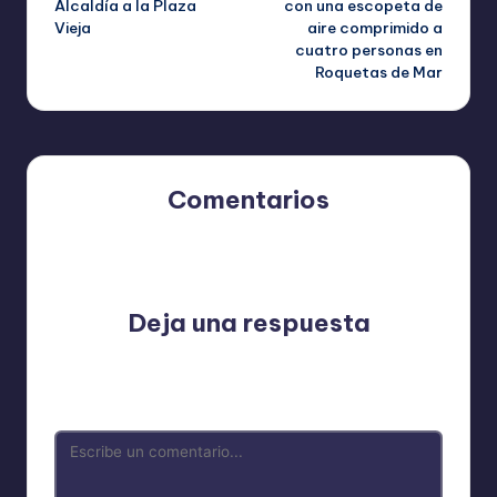
Alcaldía a la Plaza
con una escopeta de
Vieja
aire comprimido a
cuatro personas en
Roquetas de Mar
Comentarios
Aún no hay comentarios. ¿Por qué no comienzas el
debate?
Deja una respuesta
Tu dirección de correo electrónico no será publicada.
Los campos obligatorios están marcados con
*