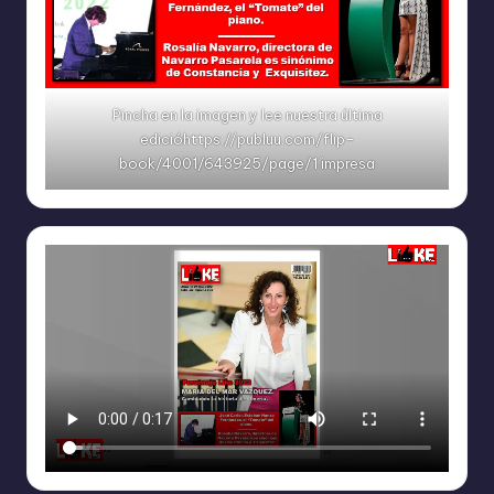
Pincha en la imagen y lee nuestra última
edicióhttps://publuu.com/flip-
book/4001/643925/page/1 impresa