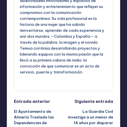
audiovisuales innovadores y espacios de
información y entretenimiento que reflejan su
compromiso con la comunicación
contemporánea. Su vida profesional es la
historia de una mujer que ha sabido
reinventarse, aprender de cada experiencia y
unir dos mundos —Colombia y España— a
través de la palabra, la imagen y el sonido.
Teresa continúa desarrollando proyectos y
liderando equipos con la misma pasión que la
llevó a su primera cabina de radio: la
convicción de que comunicar es un acto de
servicio, puente y transformación.
Ver todas las entradas
Navegación
Entrada anterior
Siguiente entrada
El Ayuntamiento de
La Guardia Civil
de
Almería Traslada las
investiga a un menor de
Dependencias de
14 años por disparar
entradas