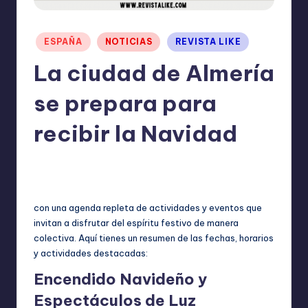
I
O
Publicado
ESPAÑA
NOTICIAS
REVISTA LIKE
N
en
La ciudad de Almería
E
se prepara para
S
recibir la Navidad
TERESA DE LA PARRA
noviembre 26, 2024
Publicado
No hay comentarios
por
con una agenda repleta de actividades y eventos que
invitan a disfrutar del espíritu festivo de manera
colectiva. Aquí tienes un resumen de las fechas, horarios
y actividades destacadas:
Encendido Navideño y
Espectáculos de Luz