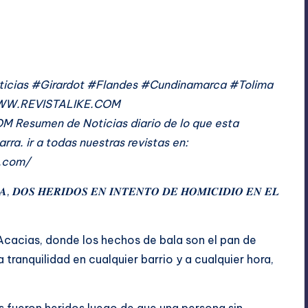
No hay comentarios
3
ticias #Girardot #Flandes #Cundinamarca #Tolima
WW.REVISTALIKE.COM
men de Noticias diario de lo que esta
rra. ir a todas nuestras revistas en:
t.com/
𝑨, 𝑫𝑶𝑺 𝑯𝑬𝑹𝑰𝑫𝑶𝑺 𝑬𝑵 𝑰𝑵𝑻𝑬𝑵𝑻𝑶 𝑫𝑬 𝑯𝑶𝑴𝑰𝑪𝑰𝑫𝑰𝑶 𝑬𝑵 𝑬𝑳
 Acacias, donde los hechos de bala son el pan de
 tranquilidad en cualquier barrio y a cualquier hora,