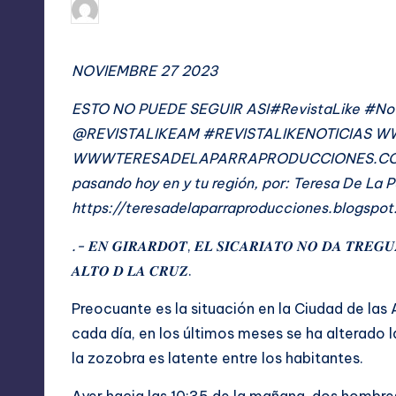
noviembre 27, 202
TERESA DE LA PARRA
Publicado
por
NOVIEMBRE 27 2023
ESTO NO PUEDE SEGUIR ASI
#RevistaLike #No
@REVISTALIKEAM #REVISTALIKENOTICIAS W
WWWTERESADELAPARRAPRODUCCIONES.COM Resu
pasando hoy en y tu región, por: Teresa De La Pa
https://teresadelaparraproducciones.blogspo
.-
𝑬𝑵 𝑮𝑰𝑹𝑨𝑹𝑫𝑶𝑻, 𝑬𝑳 𝑺𝑰𝑪𝑨𝑹𝑰𝑨𝑻𝑶 𝑵𝑶 𝑫𝑨 𝑻𝑹𝑬𝑮𝑼
𝑨𝑳𝑻𝑶 𝑫 𝑳𝑨 𝑪𝑹𝑼𝒁.
Preocuante es la situación en la Ciudad de las
cada día, en los últimos meses se ha alterado la
la zozobra es latente entre los habitantes.