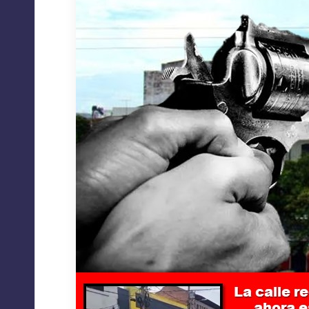
A
C
I
O
N
E
S