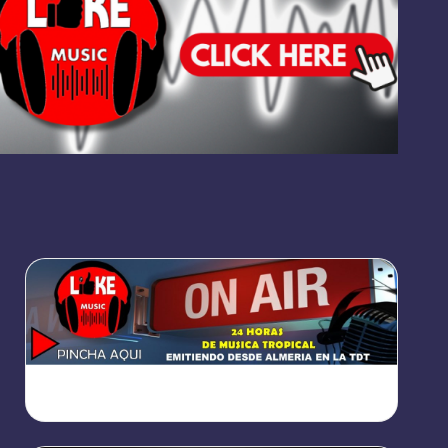
https://broadcast.radioponiente.org:8066/index.html?
sid=1