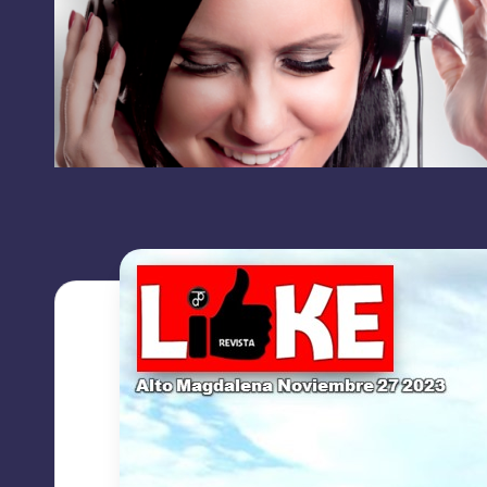
RRSS
L
contacto:
I
grupolikecomunicaciones@gmail.com
K
E
C
O
M
U
N
I
C