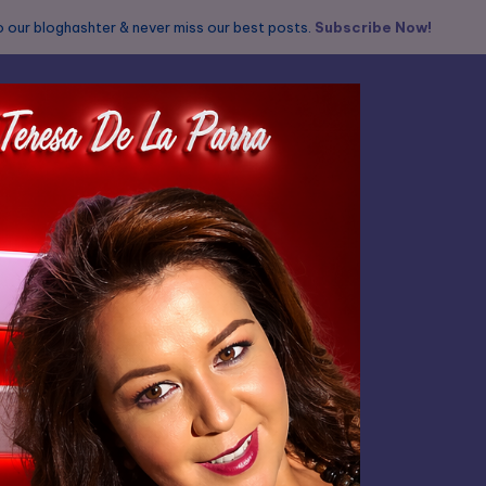
 our bloghashter & never miss our best posts.
Subscribe Now!