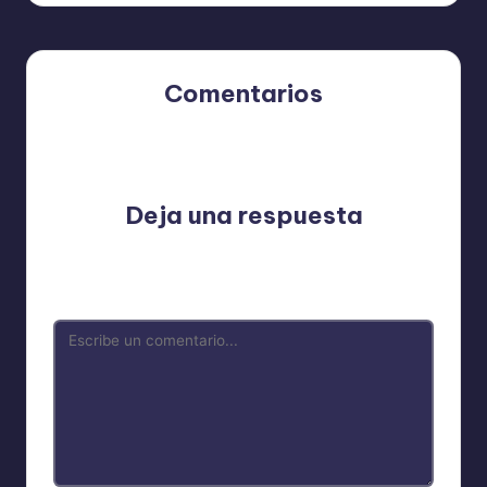
entradas
Comentarios
Aún no hay comentarios. ¿Por qué no comienzas el
debate?
Deja una respuesta
Tu dirección de correo electrónico no será publicada.
Los campos obligatorios están marcados con
*