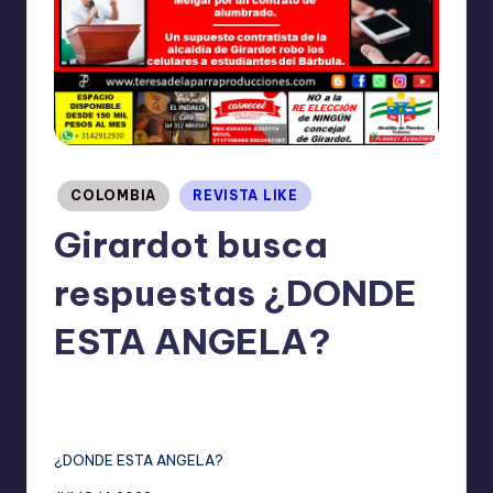
I
O
N
E
S
Publicado
COLOMBIA
REVISTA LIKE
en
Girardot busca
respuestas ¿DONDE
ESTA ANGELA?
TERESA DE LA PARRA
julio 14, 2023
Publicado
No hay comentarios
por
¿DONDE ESTA ANGELA?