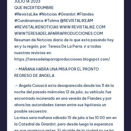
JULIO 14 2023
QUE INCERTIDUMBRE
#RevistaLike #Noticias #Girardot #Flandes
#Cundinamarca #Tolima @REVISTALIKEAM
#REVISTALIKENOTICIAS
WWW.REVISTALIKE.COM
WWWTERESADELAPARRAPRODUCCIONES.COM
Resumen de Noticias diario de lo que esta pasando hoy
en y tu región, por: Teresa De La Parra. ir a todas
nuestras revistas en:
https://teresadelaparraproducciones.blogspot.com/
.- MAÑANA HABRA UNA MISA POR EL PRONTO
REGRESO DE ANGELA
.- Angela Cuisacá esta desaparecida desde las 11 de la
noche del pasado miércoles 12 de julio, su vehículo fue
encontrado incinerado en una vereda de Flandes y por
ahora las autoridades tienen entre sus hipótesis un
posible secuestro.
La misa sera mañana sábado 15 de julio a las 10:00 am en
la Catedral de Girardot, pero desde luego la esperanza
es que aparezca antes. El alcalde de la ciudad no se ha