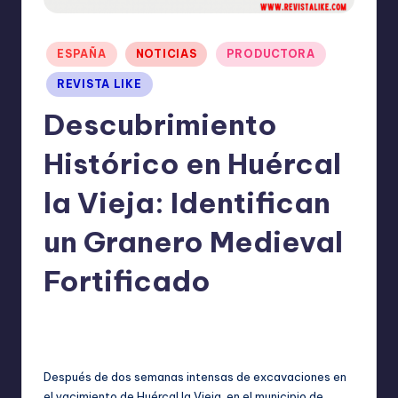
I
O
Publicado
ESPAÑA
NOTICIAS
PRODUCTORA
N
en
REVISTA LIKE
E
Descubrimiento
S
Histórico en Huércal
la Vieja: Identifican
un Granero Medieval
Fortificado
TERESA DE LA PARRA
julio 9, 2024
Publicado
No hay comentarios
por
Después de dos semanas intensas de excavaciones en
el yacimiento de Huércal la Vieja, en el municipio de