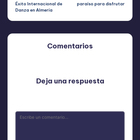
de
Éxito Internacional de
paraíso para disfrutar
Danza en Almería
entradas
Comentarios
Aún no hay comentarios. ¿Por qué no comienzas el
debate?
Deja una respuesta
Tu dirección de correo electrónico no será publicada.
Los campos obligatorios están marcados con
*