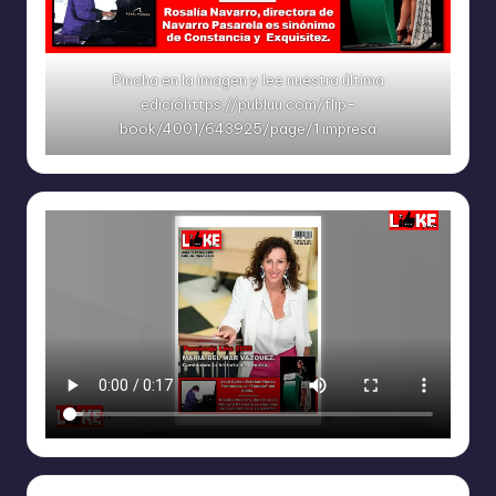
Pincha en la imagen y lee nuestra última
edicióhttps://publuu.com/flip-
book/4001/643925/page/1 impresa