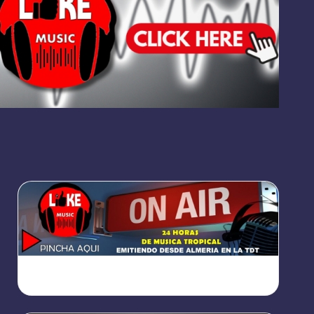
https://broadcast.radioponiente.org:8066/index.html?
sid=1