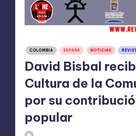
Publicado
COLOMBIA
ESPAÑA
NOTICIAS
REVIS
en
David Bisbal recib
Cultura de la Com
por su contribució
popular
octubre 1, 2024
TERESA DE LA PARRA