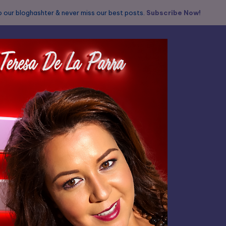
 our bloghashter & never miss our best posts.
Subscribe Now!