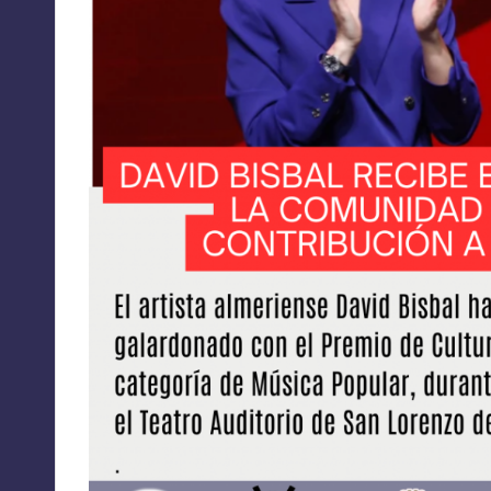
A
C
I
O
N
E
S