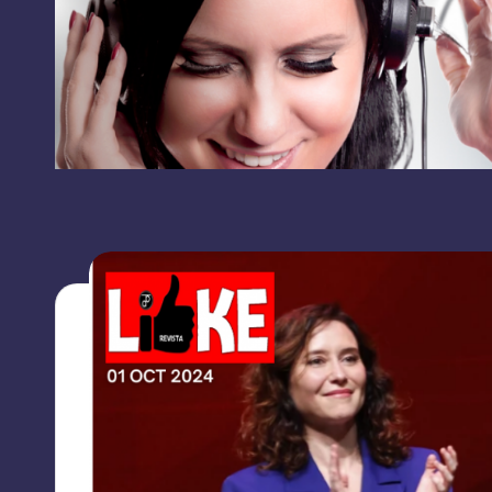
RRSS
L
contacto:
I
grupolikecomunicaciones@gmail.com
K
E
C
O
M
U
N
I
C