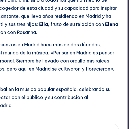
e honra a mí, sino a todos los que han hecho de
 acogedor de esta ciudad y su capacidad para inspirar
cantante, que lleva años residiendo en Madrid y ha
i y sus tres hijos:
Ella
, fruto de su relación con
Elena
nión con Rosanna.
omienzos en Madrid hace más de dos décadas,
l mundo de la música. «Pensar en Madrid es pensar
rsonal. Siempre he llevado con orgullo mis raíces
s, pero aquí en Madrid se cultivaron y florecieron»,
bal en la música popular española, celebrando su
ctar con el público y su contribución al
adrid.