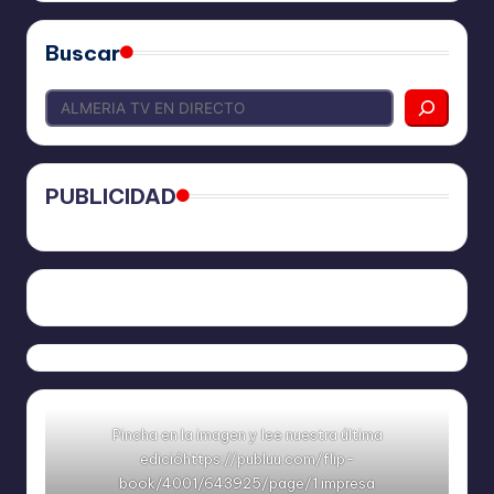
Buscar
PUBLICIDAD
Ya
https://www.facebook.com/REVISTALIKEAM
Pincha en la imagen y lee nuestra última
edicióhttps://publuu.com/flip-
book/4001/643925/page/1 impresa