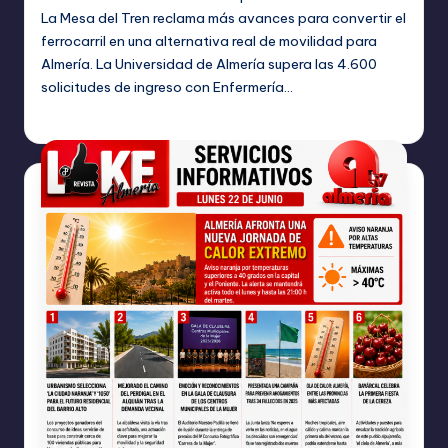
La Mesa del Tren reclama más avances para convertir el
ferrocarril en una alternativa real de movilidad para
Almería. La Universidad de Almería supera las 4.600
solicitudes de ingreso con Enfermería…
TERESA DE LA PARRA
junio 25, 2026
Publicado
por