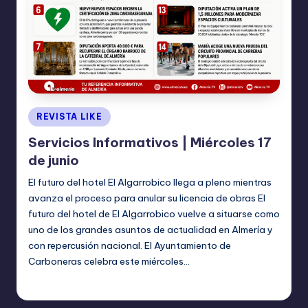
Publicado
REVISTA LIKE
en
Servicios Informativos | Miércoles 17
de junio
El futuro del hotel El Algarrobico llega a pleno mientras
avanza el proceso para anular su licencia de obras El
futuro del hotel de El Algarrobico vuelve a situarse como
uno de los grandes asuntos de actualidad en Almería y
con repercusión nacional. El Ayuntamiento de
Carboneras celebra este miércoles…
TERESA DE LA PARRA
junio 17, 2026
Publicado
por