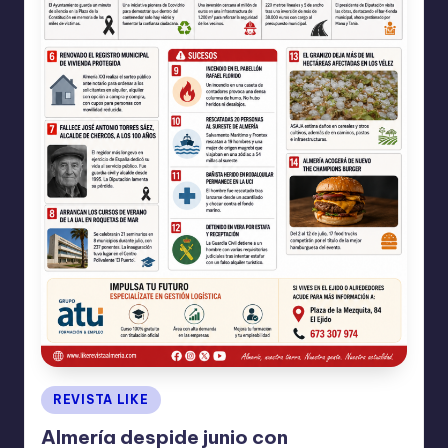
Publicado
REVISTA LIKE
en
Almería despide junio con