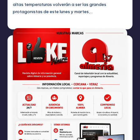
altas temperaturas volverán a ser las grandes
protagonistas de este lunes y martes,…
TERESA DE LA PARRA
junio 22, 2026
Publicado
por