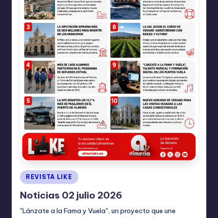
I
O
N
E
S
Publicado
REVISTA LIKE
en
Noticias 02 julio 2026
"Lánzate a la Fama y Vuela", un proyecto que une