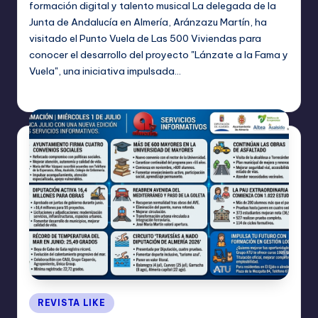
formación digital y talento musical La delegada de la
Junta de Andalucía en Almería, Aránzazu Martín, ha
visitado el Punto Vuela de Las 500 Viviendas para
conocer el desarrollo del proyecto "Lánzate a la Fama y
Vuela", una iniciativa impulsada…
TERESA DE LA PARRA
julio 2, 2026
Publicado
por
Publicado
REVISTA LIKE
en