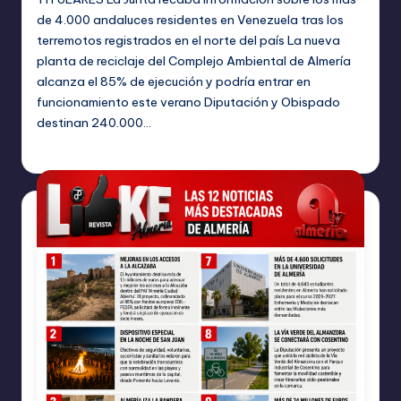
de 4.000 andaluces residentes en Venezuela tras los
terremotos registrados en el norte del país La nueva
planta de reciclaje del Complejo Ambiental de Almería
alcanza el 85% de ejecución y podría entrar en
funcionamiento este verano Diputación y Obispado
destinan 240.000…
TERESA DE LA PARRA
junio 26, 2026
Publicado
por