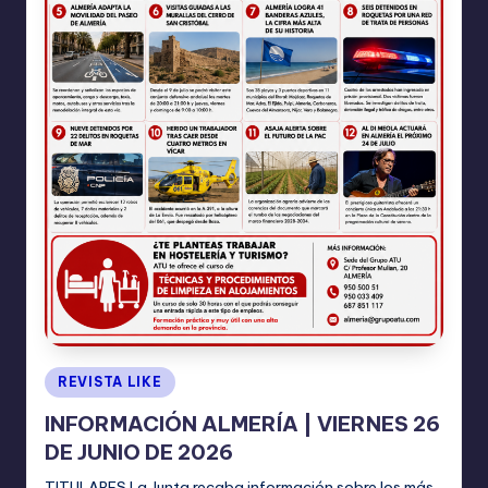
Publicado
REVISTA LIKE
en
INFORMACIÓN ALMERÍA | VIERNES 26
DE JUNIO DE 2026
TITULARES La Junta recaba información sobre los más