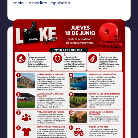
social. La medida, impulsada…
TERESA DE LA PARRA
junio 19, 2026
Publicado
por