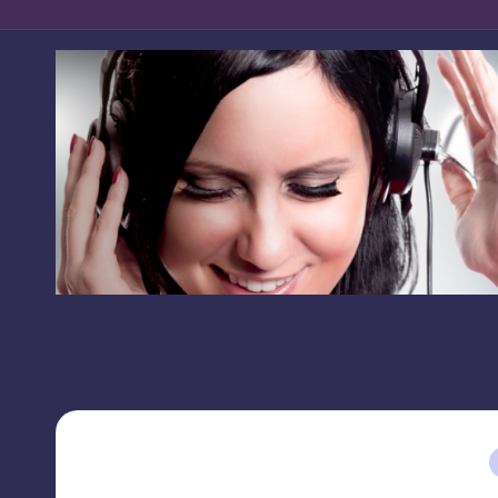
RRSS
L
contacto:
I
grupolikecomunicaciones@gmail.com
K
E
C
O
M
U
N
I
C