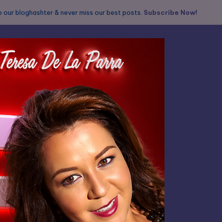
 our bloghashter & never miss our best posts.
Subscribe Now!