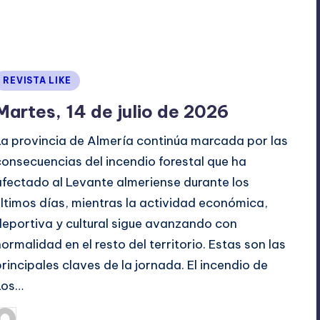
Publicado
REVISTA LIKE
en
Martes, 14 de julio de 2026
La provincia de Almería continúa marcada por las
consecuencias del incendio forestal que ha
afectado al Levante almeriense durante los
últimos días, mientras la actividad económica,
deportiva y cultural sigue avanzando con
normalidad en el resto del territorio. Estas son las
principales claves de la jornada. El incendio de
Los…
julio 14, 2026
TERESA DE LA PARRA