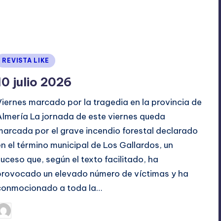
Publicado
REVISTA LIKE
en
10 julio 2026
Viernes marcado por la tragedia en la provincia de
Almería La jornada de este viernes queda
marcada por el grave incendio forestal declarado
en el término municipal de Los Gallardos, un
suceso que, según el texto facilitado, ha
provocado un elevado número de víctimas y ha
conmocionado a toda la…
julio 10, 2026
TERESA DE LA PARRA
ublicado
or