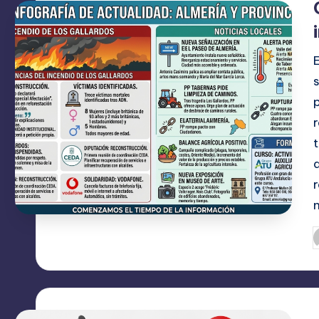
A
C
I
O
N
E
S
P
p