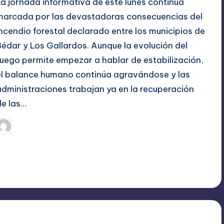
La jornada informativa de este lunes continúa
marcada por las devastadoras consecuencias del
incendio forestal declarado entre los municipios de
Bédar y Los Gallardos. Aunque la evolución del
fuego permite empezar a hablar de estabilización,
el balance humano continúa agravándose y las
administraciones trabajan ya en la recuperación
de las…
julio 13, 2026
TERESA DE LA PARRA
ublicado
or