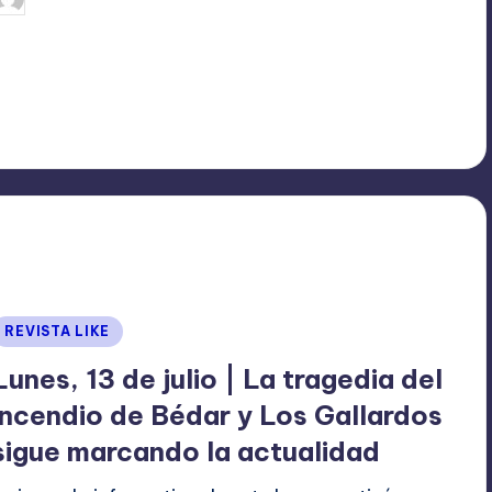
ublicado
or
Publicado
REVISTA LIKE
en
Lunes, 13 de julio | La tragedia del
incendio de Bédar y Los Gallardos
sigue marcando la actualidad