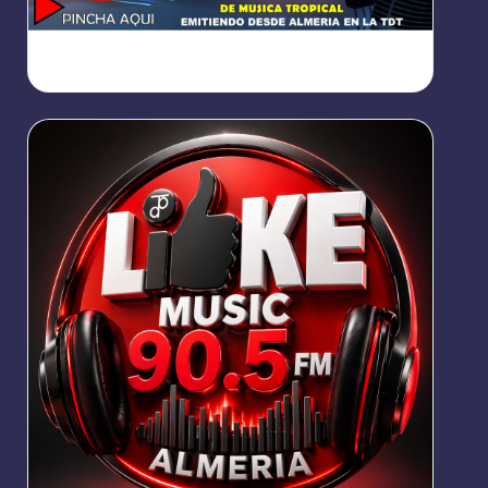
https://broadcast.radioponiente.org:8066/index.html?
sid=1