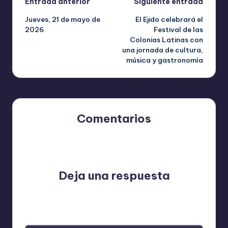
Navegación
Entrada anterior
Siguiente entrada
Jueves, 21 de mayo de
El Ejido celebrará el
de
2026
Festival de las
Colonias Latinas con
entradas
una jornada de cultura,
música y gastronomía
Comentarios
Aún no hay comentarios. ¿Por qué no comienzas el
debate?
Deja una respuesta
Tu dirección de correo electrónico no será publicada.
Los campos obligatorios están marcados con
*