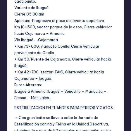
cada punto.
Variante de Ibagué
Cierre 05:00 am
Apertura: Progresivo al paso del evento deportivo.
Km 10+500, sector parque de lo osos, Cierre vehicular
hacia Cajamarca – Armenia.
Vía Ibagué – Cajamarca
• Km 73+000, viaducto Coello, Cierre vehicular
proveniente de Coello.
• Km 50, Puente de Cajamarca, Cierre vehicular hacia
Ibagué.
• Km 42+700, sector ITAIC, Cierre vehicular hacia
Cajamarca – Ibagué.
Rutas Alternas:
Ibagué a Armenia: Ibagué – Venadillo – Mariquita –
Fresno – Manizales .
ESTERILIZACION EN FLANDES PARA PERROS Y GATOS
.- Con gran éxito se llevo a cabo la Jornada de
Esterilización canina y Felina en la Unidad Deportiva,
atendiendo a mas de 80 animales de compañia, entre