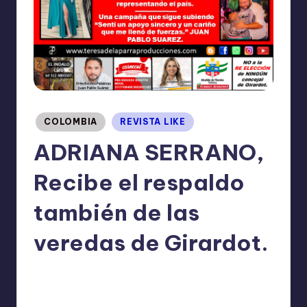
I
O
N
E
S
Publicado
COLOMBIA
REVISTA LIKE
en
ADRIANA SERRANO,
Recibe el respaldo
también de las
veredas de Girardot.
TERESA DE LA PARRA
septiembre 26, 2023
Publicado
No hay comentarios
por