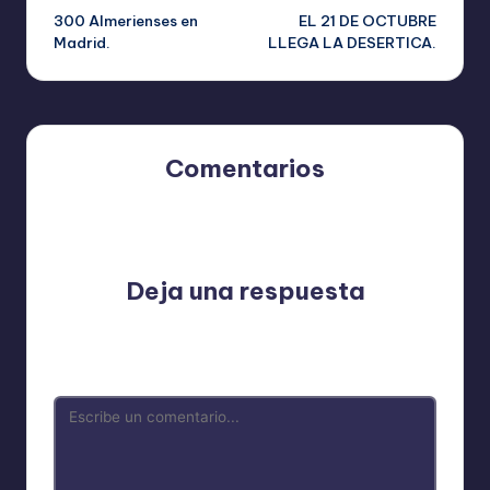
300 Almerienses en
EL 21 DE OCTUBRE
de
Madrid.
LLEGA LA DESERTICA.
entradas
Comentarios
Aún no hay comentarios. ¿Por qué no comienzas el
debate?
Deja una respuesta
Tu dirección de correo electrónico no será publicada.
Los campos obligatorios están marcados con
*