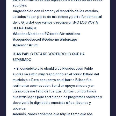
sociales.
«Agradecida con el amor y el respaldo de las veredas,
ustedes hacen parte de mis raíces y parte fundamental
de la Girardot que vamos a recuperar, ¡NO LOS VOY A
DEFRAUDAR¡ «.
#AdrianaAlcaldesa #GirardotVotaAdriana
#seguridadsocial #Gobierno #liderazgo
#girardot #rural
JUAN PABLO ESTA RECOGIENDO LO QUE HA
SEMBRADO
.- El candidato a la alcaldia de Flandes Juan Pablo
suarez se sintio muy respaldado en el barrio Bilbao del
municipio » Este encuentro en el barrio Bilbao fue
realmente conmovedor. Sentí un apoyo sincero y un
cariño que me llenó de fuerzas. Juntos compartimos
nuestras ideas para fortalecer los programas sociales y
devolverle la dignidad a nuestros niños, jóvenes y
abuelos.
Además, todos sabemos que hay un tema que nos