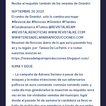
Recibe el respaldo también de las veredas de Girardot.
SEPTIEMBRE 26 2023
El rumbo de Girardot, solo lo cambia una mujer
#RevistaLike #Noticias #Girardot #Flandes
#Cundinamarca #Tolima @REVISTALIKEAM
#REVISTALIKENOTICIAS
WWW.REVISTALIKE.COM
WWWTERESADELAPARRAPRODUCCIONES.COM
Resumen de Noticias diario de lo que esta pasando hoy
en y tu región, por: Teresa De La Parra. ir a todas
nuestras revistas en:
https://teresadelaparraproducciones.blogspot.com/
SUMA Y SIGUE
.- La campaña de Adriana Serrano a pesar de los
ataques y la malas intenciones de sus adversarios
polÍticos en esta contienda, continúa tomando vuelo, y
cada día mas girardoteños le muestran su respaldo, esta
vez en las tan olvidadas veredas del municipio, lugar
donde el pasado fin de semana la candidata se llevo un
baño de multitudes que agradecio a través de sus redes