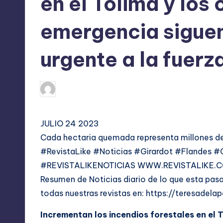
en el Tolima y los
emergencia sigue
urgente a la fuerz
julio 24, 2023
TERESA DE LA PARRA
Publicado
por
JULIO 24 2023
Cada hectaria quemada representa millones de
#RevistaLike #Noticias #Girardot #Flandes
#REVISTALIKENOTICIAS
WWW.REVISTALIKE.
Resumen de Noticias diario de lo que esta pasan
todas nuestras revistas en:
https://teresadela
Incrementan los incendios forestales en el 