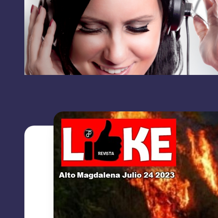
RRSS
L
contacto:
I
grupolikecomunicaciones@gmail.com
K
E
C
O
M
U
N
I
C