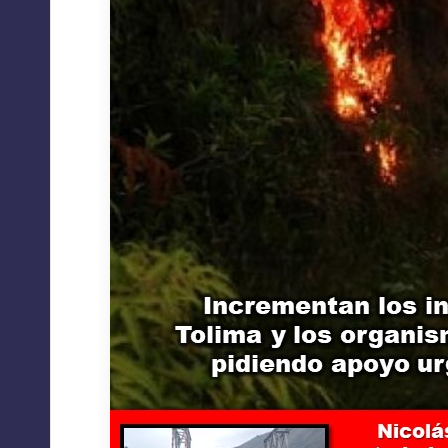
A
C
I
O
N
E
S