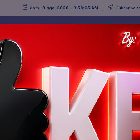
dom., 9 ago. 2026
-
9:58:07 AM
Subscribe to