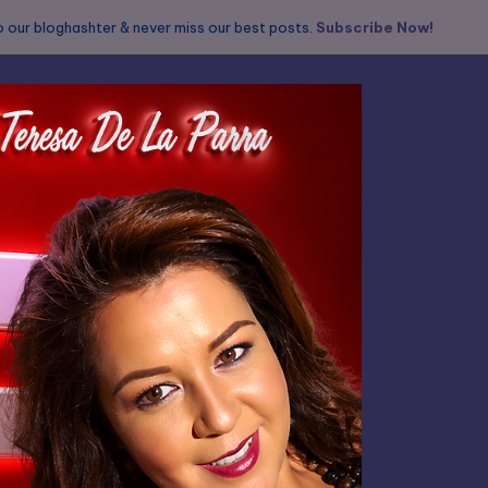
 our bloghashter & never miss our best posts.
Subscribe Now!