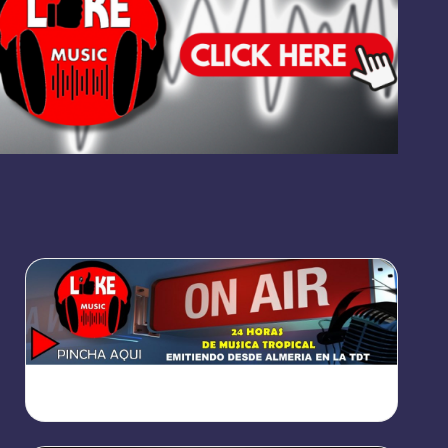
https://broadcast.radioponiente.org:8066/index.html?
sid=1