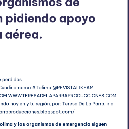
 organismos de
n pidiendo apoyo
a aérea.
No hay comentarios
 perdidas
 #Cundinamarca #Tolima @REVISTALIKEAM
COM
WWWTERESADELAPARRAPRODUCCIONES.COM
do hoy en y tu región, por: Teresa De La Parra. ir a
parraproducciones.blogspot.com/
Tolima y los organismos de emergencia siguen