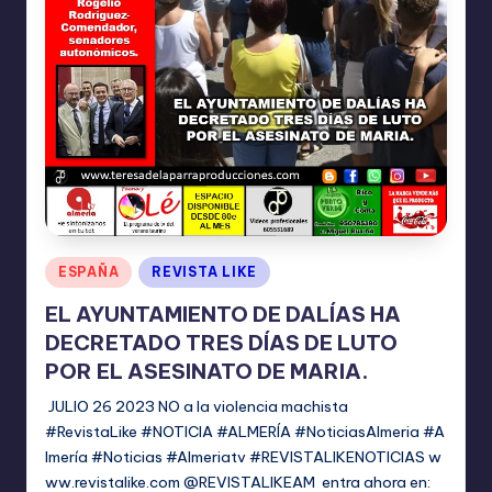
I
O
N
E
S
Publicado
ESPAÑA
REVISTA LIKE
en
EL AYUNTAMIENTO DE DALÍAS HA
DECRETADO TRES DÍAS DE LUTO
POR EL ASESINATO DE MARIA.
JULIO 26 2023 NO a la violencia machista
#RevistaLike #NOTICIA #ALMERÍA #NoticiasAlmeria #A
lmería #Noticias #Almeriatv #REVISTALIKENOTICIAS w
ww.revistalike.com @REVISTALIKEAM entra ahora en: