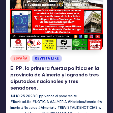
Publicado
ESPAÑA
REVISTA LIKE
en
El PP, la primera fuerza política en la
provincia de Almería y logrando tres
diputados nacionales y tres
senadores.
JULIO 25 2023 El pp vence el psoe resite
#RevistaLike #NOTICIA #ALMERÍA #NoticiasAlmeria #A
lmería #Noticias #Almeriatv #REVISTALIKENOTICIAS w