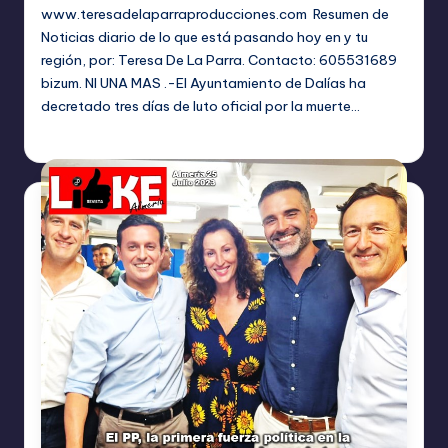
www.teresadelaparraproducciones.com Resumen de
Noticias diario de lo que está pasando hoy en y tu
región, por: Teresa De La Parra. Contacto: 605531689
bizum. NI UNA MAS .-El Ayuntamiento de Dalías ha
decretado tres días de luto oficial por la muerte…
TERESA DE LA PARRA
julio 26, 2023
Publicado
por