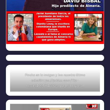
Ya
https://www.facebook.com/REVISTALIKEAM
Pincha en la imagen y lee nuestra última
edicióhttps://publuu.com/flip-
book/4001/643925/page/1 impresa