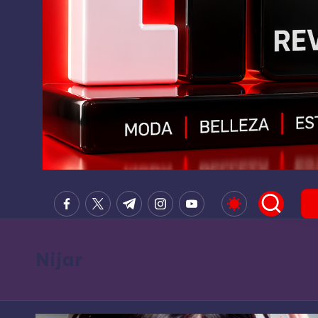
G
PRENSA
facebook.com
twitter.com
t.me
instagram.com
youtube.com
DIGITAL,
R
TELEVISION,
U
RADIO,
Nijar
PRODUCTORES
P
DE
O
CONTENIDO,