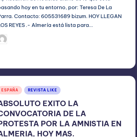
pasando hoy en tu entorno, por: Teresa De La
Parra. Contacto: 605531689 bizum. HOY LLEGAN
LOS REYES .- Almería está lista para…
enero 5, 2024
TERESA DE LA PARRA
ublicado
or
Publicado
ESPAÑA
REVISTA LIKE
en
ABSOLUTO EXITO LA
CONVOCATORIA DE LA
PROTESTA POR LA AMNISTIA EN
ALMERIA, HOY MAS.