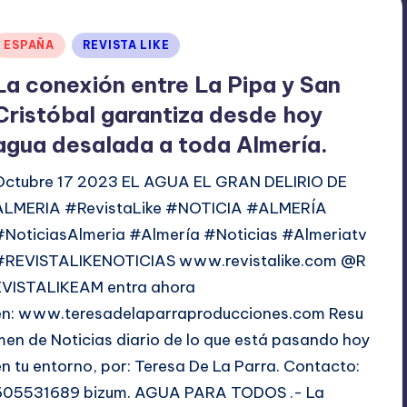
Publicado
ESPAÑA
REVISTA LIKE
en
La conexión entre La Pipa y San
Cristóbal garantiza desde hoy
agua desalada a toda Almería.
Octubre 17 2023 EL AGUA EL GRAN DELIRIO DE
ALMERIA #RevistaLike #NOTICIA #ALMERÍA
#NoticiasAlmeria #Almería #Noticias #Almeriatv
#REVISTALIKENOTICIAS www.revistalike.com @R
EVISTALIKEAM entra ahora
en: www.teresadelaparraproducciones.com Resu
men de Noticias diario de lo que está pasando hoy
en tu entorno, por: Teresa De La Parra. Contacto:
605531689 bizum. AGUA PARA TODOS .- La