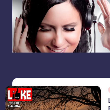
RRSS
L
contacto:
I
grupolikecomunicaciones@gmail.com
K
E
C
O
M
U
N
I
C