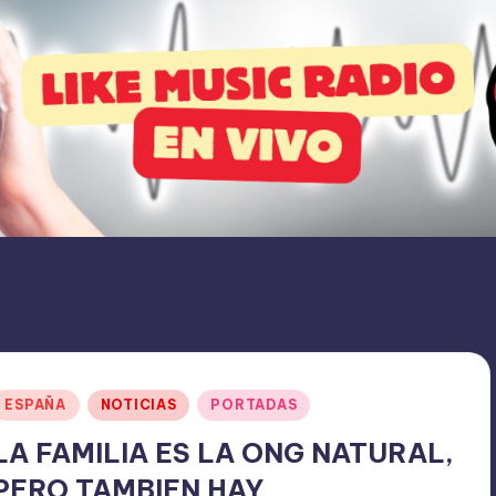
Publicado
ESPAÑA
NOTICIAS
PORTADAS
en
LA FAMILIA ES LA ONG NATURAL,
PERO TAMBIEN HAY