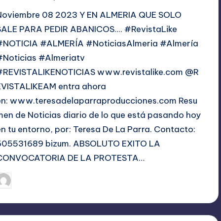
Noviembre 08 2023 Y EN ALMERIA QUE SOLO
SALE PARA PEDIR ABANICOS.... #RevistaLike
#NOTICIA #ALMERÍA #NoticiasAlmeria #Almería
#Noticias #Almeriatv
#REVISTALIKENOTICIAS www.revistalike.com @R
EVISTALIKEAM entra ahora
en: www.teresadelaparraproducciones.com Resu
men de Noticias diario de lo que está pasando hoy
en tu entorno, por: Teresa De La Parra. Contacto:
605531689 bizum. ABSOLUTO EXITO LA
CONVOCATORIA DE LA PROTESTA…
noviembre 8, 2023
TERESA DE LA PARRA
ublicado
or