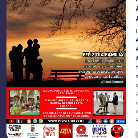
A
C
I
O
N
E
S
P