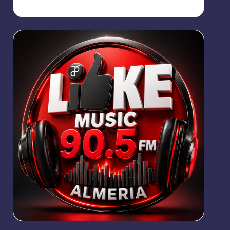
https://broadcast.radioponiente.org:8066/index.html?
sid=1