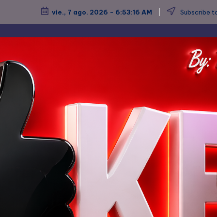
vie., 7 ago. 2026
-
6:53:18 AM
Subscribe to