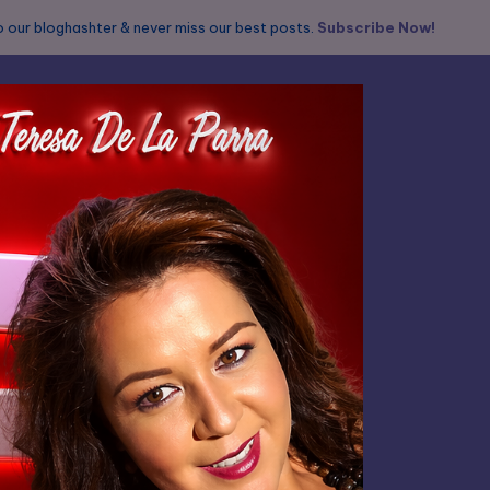
 our bloghashter & never miss our best posts.
Subscribe Now!