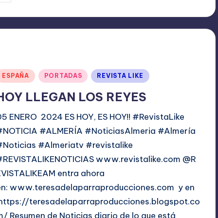
or
Publicado
ESPAÑA
PORTADAS
REVISTA LIKE
en
HOY LLEGAN LOS REYES
05 ENERO 2024 ES HOY, ES HOY!! #RevistaLike
#NOTICIA #ALMERÍA #NoticiasAlmeria #Almería
#Noticias #Almeriatv #revistalike
#REVISTALIKENOTICIAS www.revistalike.com @R
EVISTALIKEAM entra ahora
en: www.teresadelaparraproducciones.com y en
https://teresadelaparraproducciones.blogspot.co
m/ Resumen de Noticias diario de lo que está