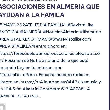
ASOCIACIONES EN ALMERIA QUE
AYUDAN A LA FAMILA
15 MAYO 2024FELIZ DIA FAMILIA!!!#RevistaLike
#NOTICIA #ALMERÍA #NoticiasAlmeria #likemusic
#REVISTALIKENOTICIAS www.revistalike.com
@REVISTALIKEAM entra ahora en:
https://teresadelaparraproducciones.blogspot.co
m/ Resumen de Noticias diario de lo que está
pasando hoy en tu entorno, por:
#TeresaDeLaParra. Escucha nuestra radio en
directo en: https://st4.laurban.eu:8443/likemusic y
en 104.5 fm Almería Contacto: 613143738 LA
FAMILIA ES LA ONG…
mayo 15, 2024
TERESA DE LA PARRA
ublicado