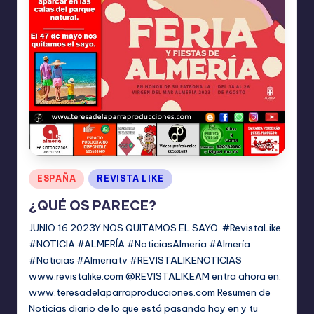
Publicado
ESPAÑA
REVISTA LIKE
en
¿QUÉ OS PARECE?
JUNIO 16 2023Y NOS QUITAMOS EL SAYO..#RevistaLike
#NOTICIA #ALMERÍA #NoticiasAlmeria #Almería
#Noticias #Almeriatv #REVISTALIKENOTICIAS
www.revistalike.com @REVISTALIKEAM entra ahora en:
www.teresadelaparraproducciones.com Resumen de
Noticias diario de lo que está pasando hoy en y tu