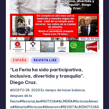
I
O
N
E
S
Publicado
ESPAÑA
REVISTA LIKE
en
“La Feria ha sido participativa,
inclusiva, divertida y tranquila”.
Diego Cruz.
AGOSTO 28 2023 Es tiempo de hacer balance,
despues de la
fiesta#RevistaLike#NOTICIA#ALMERÍA#NoticiasAlmeri
a#Almería#Noticias#Almeriatv#REVISTALIKENOTICIAS