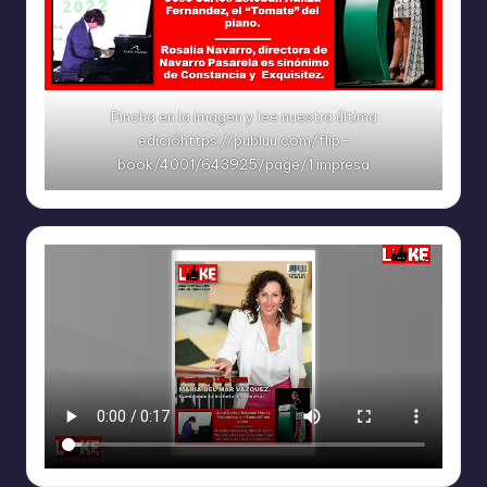
Pincha en la imagen y lee nuestra última
edicióhttps://publuu.com/flip-
book/4001/643925/page/1 impresa