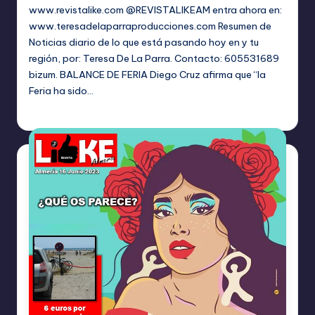
www.revistalike.com @REVISTALIKEAM entra ahora en:
www.teresadelaparraproducciones.com Resumen de
Noticias diario de lo que está pasando hoy en y tu
región, por: Teresa De La Parra. Contacto: 605531689
bizum. BALANCE DE FERIA Diego Cruz afirma que “la
Feria ha sido…
TERESA DE LA PARRA
agosto 28, 2023
Publicado
por